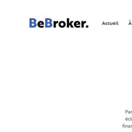
Accueil
À
Par
écl
fina