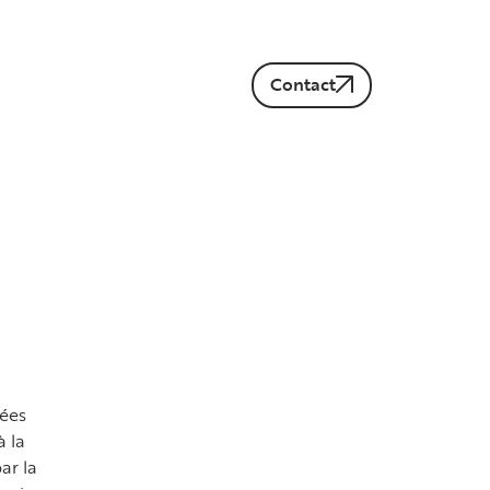
Contact
dées
à la
ar la