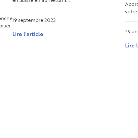
en Suisse en admettant...
Abord
votre 
lenché
19 septembre 2023
ilier
29 ao
Lire l'article
Lire 